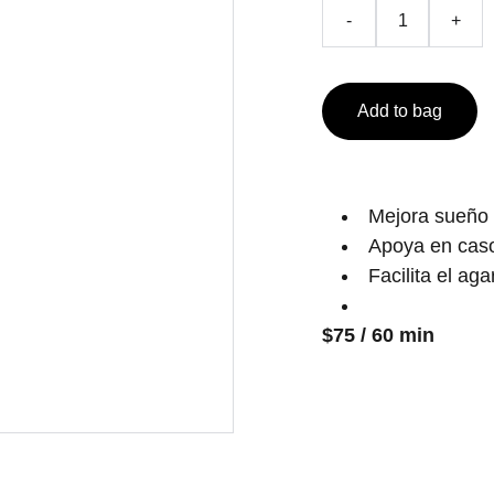
-
+
Add to bag
Mejora sueño 
Apoya en casos
Facilita el aga
$75 / 60 min