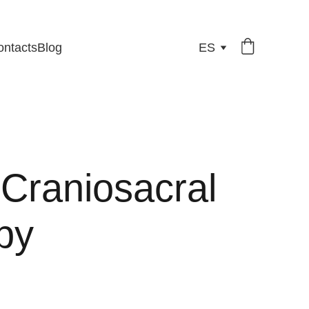
ontacts
Blog
ES
 Craniosacral
py