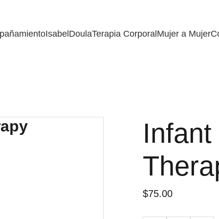
pañamiento
Isabel
Doula
Terapia Corporal
Mujer a Mujer
C
Infant
Thera
$75.00